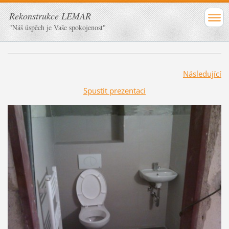
Rekonstrukce LEMAR
"Náš úspěch je Vaše spokojenost"
Následující
Spustit prezentaci