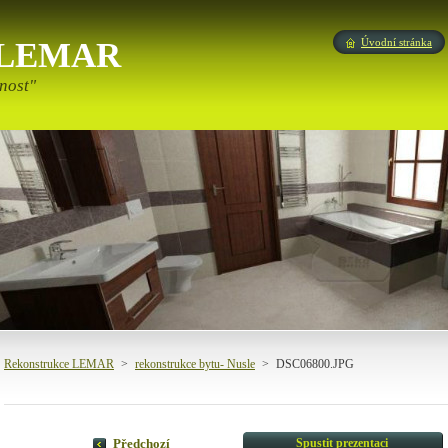
e LEMAR
Úvodní stránka
nost"
Rekonstrukce LEMAR
>
rekonstrukce bytu- Nusle
>
DSC06800.JPG
Spustit prezentaci
Předchozí