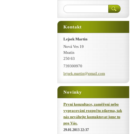
Kontakt
Lejsek Martin
Nová Ves 19
Mratín
250 63
739300970
lejsek.m
artin@gm
ail.com
Novinky
První konzultace, zaměření nebo
vypracování rozpočtu zdarma, tak
nás neváhejte kontaktovat jsme tu
pro Vás.
29.01.2013 22:37