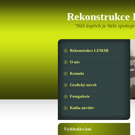
Rekonstrukc
"Náš úspěch je Vaše spokoje
Rekonstrukce LEMAR
O nás
Kontakt
Grafický návrh
Fotogalerie
Kniha návštěv
Vyhledávání