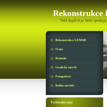
Rekonstrukc
"Náš úspěch je Vaše spokoje
Rekonstrukce LEMAR
O nás
Kontakt
Grafický návrh
Fotogalerie
Kniha návštěv
Vyhledávání