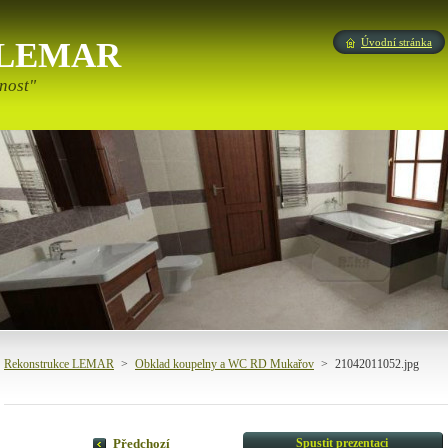
e LEMAR
Úvodní stránka
nost"
Rekonstrukce LEMAR
>
Obklad koupelny a WC RD Mukařov
>
21042011052.jpg
Spustit prezentaci
Předchozí