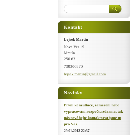
Kontakt
Lejsek Martin
Nová Ves 19
Mratín
250 63
739300970
lejsek.m
artin@gm
ail.com
Novinky
První konzultace, zaměření nebo
vypracování rozpočtu zdarma, tak
nás neváhejte kontaktovat jsme tu
pro Vás.
29.01.2013 22:37