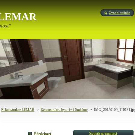
e LEMAR
Úvodní stránka
nost"
Rekonstrukce LEMAR
>
Rekonstrukce bytu 1+1 Smíchov
>
IMG_20150109_110131.jp
Spustit prezentaci
Předchozí