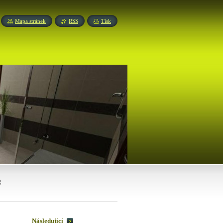
Mapa stránek
RSS
Tisk
g
Následující