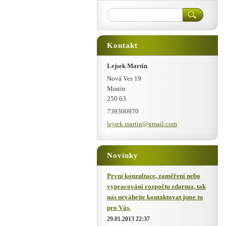
Kontakt
Lejsek Martin
Nová Ves 19
Mratín
250 63
739300970
lejsek.m
artin@gm
ail.com
Novinky
První konzultace, zaměření nebo
vypracování rozpočtu zdarma, tak
nás neváhejte kontaktovat jsme tu
pro Vás.
29.01.2013 22:37