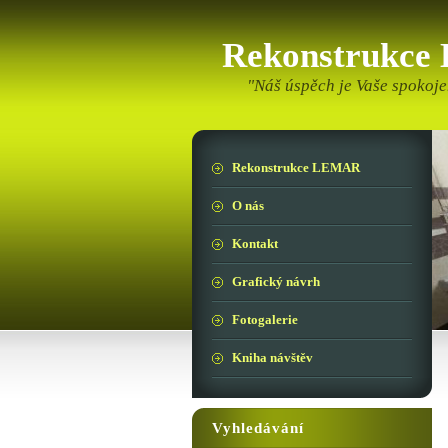
Rekonstrukc
"Náš úspěch je Vaše spokoje
Rekonstrukce LEMAR
O nás
Kontakt
Grafický návrh
Fotogalerie
Kniha návštěv
Vyhledávání